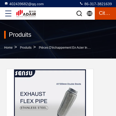
402439682@qq.com
86-317-3821639
Citation
Produits
>
>
>
Home
Produits
Pièces D'échappement En Acier Inoxydable
Le Do