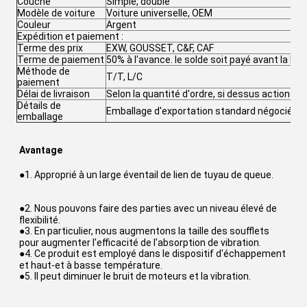
Couche
Simple, double
Modèle de voiture
Voiture universelle, OEM
Couleur
Argent
Expédition et paiement :
Terme des prix
EXW, GOUSSET, C&F, CAF
Terme de paiement
50% à l'avance. le solde soit payé avant la livr
Méthode de
T/T, L/C
paiement
Délai de livraison
Selon la quantité d'ordre, si dessus actions, la
Détails de
Emballage d'exportation standard négocié
emballage
Avantage
●1. Approprié à un large éventail de lien de tuyau de queue.
●2. 
Nous pouvons faire des parties avec un niveau élevé de 
flexibilité.
●3. En particulier, nous augmentons la taille des soufflets 
pour augmenter l'efficacité de l'absorption de vibration.
●4. Ce produit est employé dans le dispositif d'échappement 
et haut-et à basse température.
●5. Il peut diminuer le bruit de moteurs et la vibration.