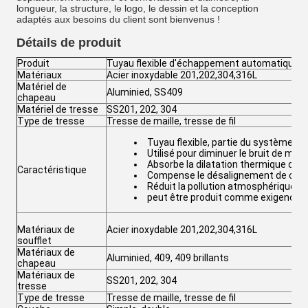
longueur, la structure, le logo, le dessin et la conception
adaptés aux besoins du client sont bienvenus !
Détails de produit
Produit
Tuyau flexible d'échappement automatique
Matériaux
Acier inoxydable 201,202,304,316L
Matériel de
Aluminied, SS409
chapeau
Matériel de tresse
SS201, 202, 304
Type de tresse
Tresse de maille, tresse de fil
Tuyau flexible, partie du système 
Utilisé pour diminuer le bruit de mote
Absorbe la dilatation thermique de t
Caractéristique
Compense le désalignement de con
Réduit la pollution atmosphérique
peut être produit comme exigences 
Matériaux de
Acier inoxydable 201,202,304,316L
soufflet
Matériaux de
Aluminied, 409, 409 brillants
chapeau
Matériaux de
SS201, 202, 304
tresse
Type de tresse
Tresse de maille, tresse de fil