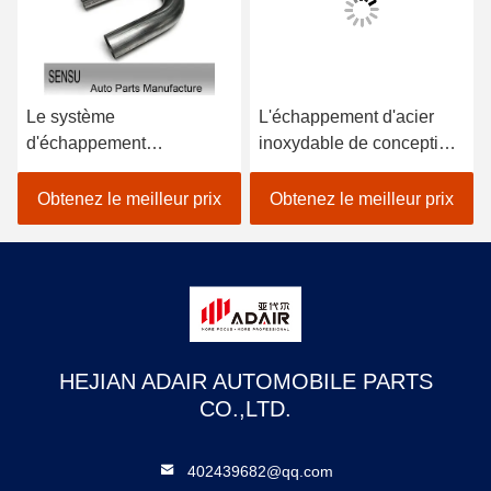
Le système
L'échappement d'acier
d'échappement
inoxydable de conception
automatique durable
d'OE partie la résistance à
SS304 partie le tuyau
l'usure universelle de
Obtenez le meilleur prix
Obtenez le meilleur prix
d'échappement de
cintre d'échappement
courbure en U de 2,5
pouces
HEJIAN ADAIR AUTOMOBILE PARTS
CO.,LTD.
402439682@qq.com