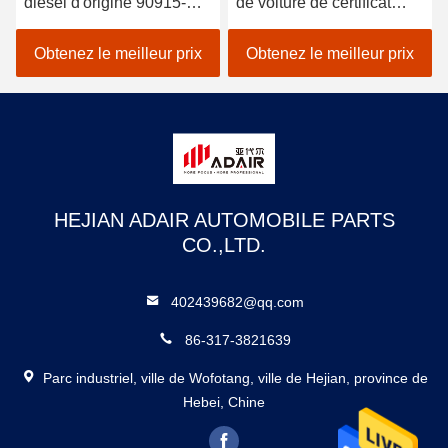
diesel d'origine 90915-
de voiture de certificat
YZZJ1 90915-Yzze1 Filtre
d'IATF 16949 17801-
à huile de voiture japonais
21050 taille 65mm
Obtenez le meilleur prix
Obtenez le meilleur prix
HEJIAN ADAIR AUTOMOBILE PARTS
CO.,LTD.
402439682@qq.com
86-317-3821639
Parc industriel, ville de Wofotang, ville de Hejian, province de
Hebei, Chine