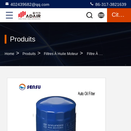
402439682@qq.com
86-317-3821639
Citation
Produits
>
>
>
Home
Produits
Filtres À Huile Moteur
Filtre À Huile Automatique À Débit Élevé 2630035501 30035503 2630035502