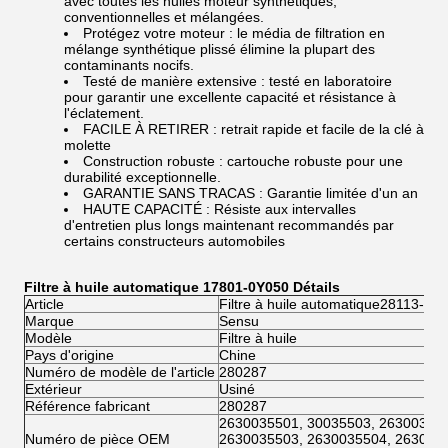
avec toutes les huiles moteur synthétiques,
conventionnelles et mélangées.
Protégez votre moteur : le média de filtration en
mélange synthétique plissé élimine la plupart des
contaminants nocifs.
Testé de manière extensive : testé en laboratoire
pour garantir une excellente capacité et résistance à
l'éclatement.
FACILE À RETIRER : retrait rapide et facile de la clé à
molette
Construction robuste : cartouche robuste pour une
durabilité exceptionnelle.
GARANTIE SANS TRACAS : Garantie limitée d'un an
HAUTE CAPACITÉ : Résiste aux intervalles
d'entretien plus longs maintenant recommandés par
certains constructeurs automobiles
Filtre à huile automatique 17801-0Y050 Détails
Article
Filtre à huile automatique
28113-H8
Marque
Sensu
Modèle
‎Filtre à huile
Pays d'origine
‎Chine
Numéro de modèle de l'article
‎280287
Extérieur
Usiné
Référence fabricant
‎280287
‎2630035501, 30035503, 26300355
Numéro de pièce OEM
2630035503, 2630035504, 263003