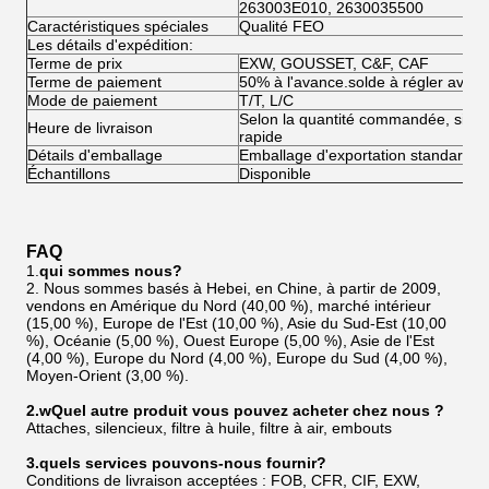
263003E010, 2630035500
Caractéristiques spéciales
‎Qualité FEO
Les détails d'expédition:
Terme de prix
EXW, GOUSSET, C&F, CAF
Terme de paiement
50% à l'avance.solde à régler avant l
Mode de paiement
T/T, L/C
Selon la quantité commandée, si en s
Heure de livraison
rapide
Détails d'emballage
Emballage d'exportation standard n
Échantillons
Disponible
FAQ
1.
qui sommes nous?
2. Nous sommes basés à Hebei, en Chine, à partir de 2009,
vendons en Amérique du Nord (40,00 %), marché intérieur
(15,00 %), Europe de l'Est (10,00 %), Asie du Sud-Est (10,00
%), Océanie (5,00 %), Ouest Europe (5,00 %), Asie de l'Est
(4,00 %), Europe du Nord (4,00 %), Europe du Sud (4,00 %),
Moyen-Orient (3,00 %).
2
.w
Quel autre produit vous pouvez acheter chez nous ?
Attaches, silencieux, filtre à huile, filtre à air, embouts
3
.quels services pouvons-nous fournir?
Conditions de livraison acceptées : FOB, CFR, CIF, EXW,