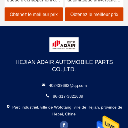
fibre de carbone pour la
d'OEM incline l'anti
modification de la série
corrosion pour Toyota
Obtenez le meilleur prix
Obtenez le meilleur prix
BMW M 1234567
Honda
HEJIAN ADAIR AUTOMOBILE PARTS
CO.,LTD.
402439682@qq.com
86-317-3821639
Parc industriel, ville de Wofotang, ville de Hejian, province de
Hebei, Chine