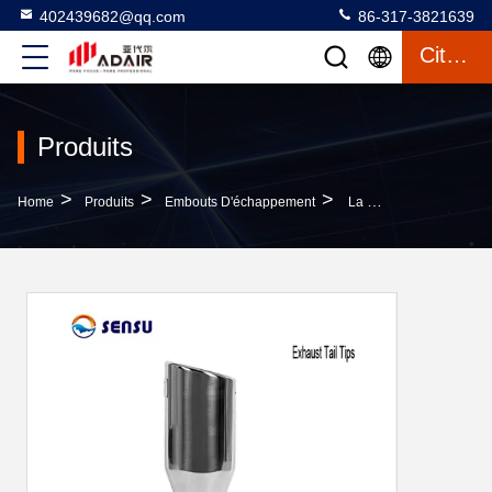
402439682@qq.com
86-317-3821639
Citation
Produits
>
>
>
Home
Produits
Embouts D'échappement
La Queue D'échappement Enduite Aluminisée De 100% Bout Des Échantillons Automatiques De Pièces D'échappement Disponibles